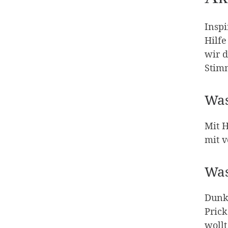
Inspi
Hilfe
wir 
Stim
Was
Mit H
mit 
Was
Dunkl
Prick
wollt