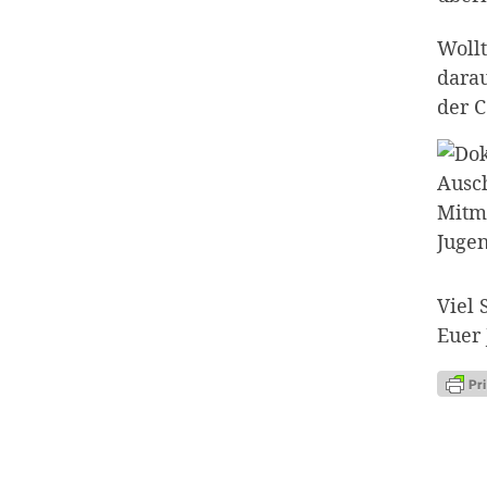
Wollt
darau
der 
Viel 
Euer