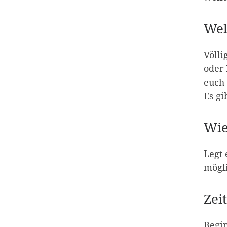
Wel
Völli
oder
euch 
Es gi
Wie
Legt 
mögli
Zei
Begin