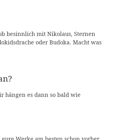
 ob besinnlich mit Nikolaus, Sternen
dokidsdrache oder Budoka. Macht was
an?
ir hängen es dann so bald wie
n eure Werke am besten schon vorher