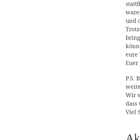
stat
waren
und 
Trot
bring
könne
eure
Euer
P.S. 
weite
Wir w
dass
Viel
Ak