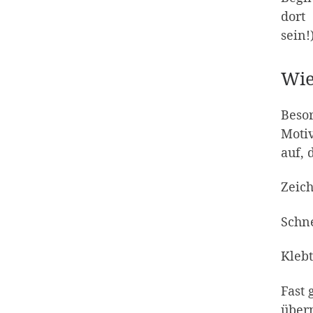
dort
sein!
Wie
Besor
Motiv
auf, 
Zeich
Schne
Klebt
Fast 
über