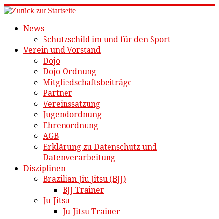
Zum
Inhalt
News
springen
Schutzschild im und für den Sport
Verein und Vorstand
Dojo
Dojo-Ordnung
Mitgliedschaftsbeiträge
Partner
Vereinssatzung
Jugendordnung
Ehrenordnung
AGB
Erklärung zu Datenschutz und
Datenverarbeitung
Disziplinen
Brazilian Jiu Jitsu (BJJ)
BJJ Trainer
Ju-Jitsu
Ju-Jitsu Trainer