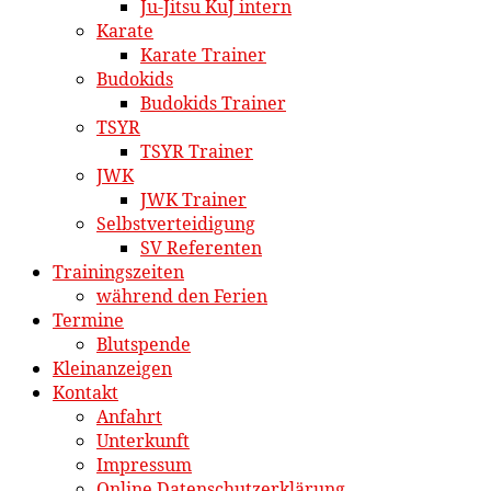
Ju-Jitsu KuJ intern
Karate
Karate Trainer
Budokids
Budokids Trainer
TSYR
TSYR Trainer
JWK
JWK Trainer
Selbstverteidigung
SV Referenten
Trainingszeiten
während den Ferien
Termine
Blutspende
Kleinanzeigen
Kontakt
Anfahrt
Unterkunft
Impressum
Online Datenschutzerklärung