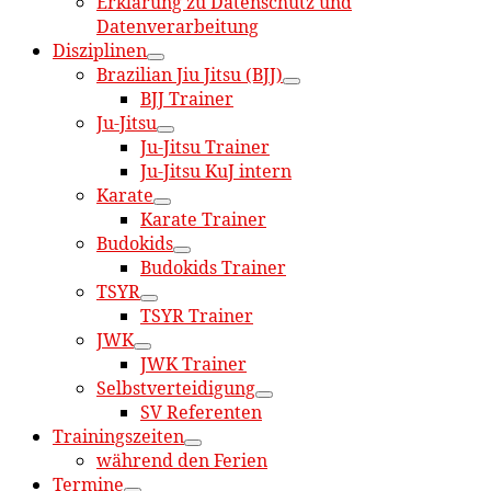
Erklärung zu Datenschutz und
Datenverarbeitung
Disziplinen
Brazilian Jiu Jitsu (BJJ)
BJJ Trainer
Ju-Jitsu
Ju-Jitsu Trainer
Ju-Jitsu KuJ intern
Karate
Karate Trainer
Budokids
Budokids Trainer
TSYR
TSYR Trainer
JWK
JWK Trainer
Selbstverteidigung
SV Referenten
Trainingszeiten
während den Ferien
Termine