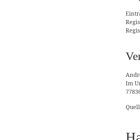
Eintr
Regis
Regi
Ver
Andr
Im Un
7783
Quel
Ha