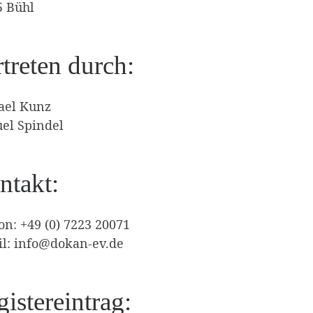
5 Bühl
treten durch:
ael Kunz
el Spindel
ntakt:
on: +49 (0) 7223 20071
il: info@dokan-ev.de
istereintrag: