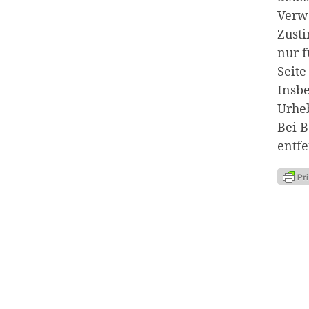
Verwe
Zusti
nur f
Seite
Insbe
Urhe
Bei 
entfe