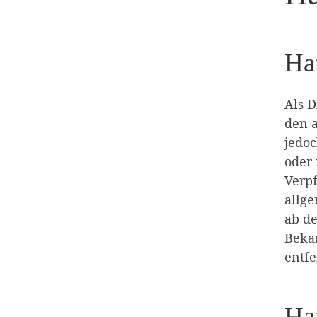
Haf
Als D
den a
jedoc
oder 
Verp
allge
ab de
Beka
entfe
Ha