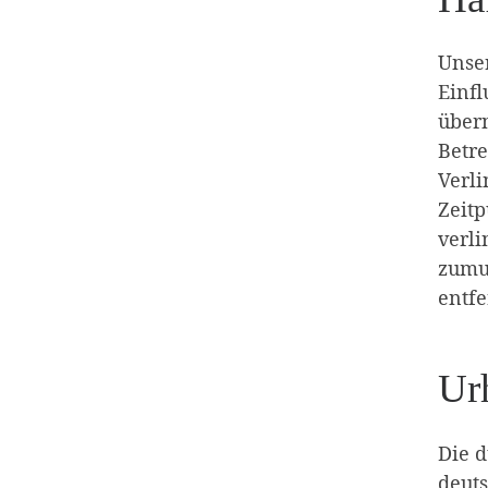
Unser
Einfl
übern
Betre
Verli
Zeitp
verli
zumu
entfe
Ur
Die d
deuts