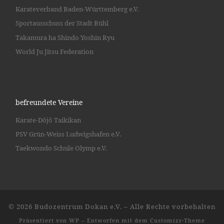
Karateverband Baden-Württemberg e.V.
Sportausschuss der Stadt Bühl
Takamura ha Shindo Yoshin Ryu
World Ju Jitsu Federation
befreundete Vereine
Karate-Dôjô Taikikan
PSV Grün-Weiss Ludwigshafen e.V.
Taekwondo Schule Olymp e.V.
© 2026
Budozentrum Dokan e.V.
– Alle Rechte vorbehalten
Präsentiert von
WP
– Entworfen mit dem
Customizr-Theme