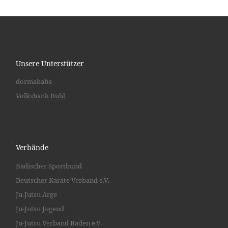
Unsere Unterstützer
dormakaba
Volksbank Bühl
Verbände
Badischer Sportbund
Deutscher Karate Verband e.V.
Ju-Jutsu Arge
Ju-Jutsu Jugend
Ju-Jutsu Verband Baden e.V.