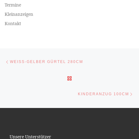
Termine
Kleinanzeigen
Kontakt
Beitragsnavigation
Vorheriger Beitrag
WEISS-GELBER GÜRTEL 280CM
ZURÜCK ZUR BEITRAGSL
Nä
KINDERANZUG 100CM
Unsere Unterstützer