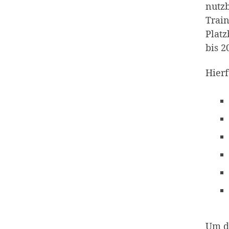
nutzb
Trai
Platz
bis 2
Hierf
Um di