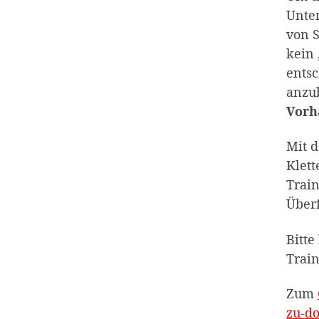
Unter
von S
kein 
entsc
anzu
Vorh
Mit d
Klett
Train
Überf
Bitte
Train
Zum
zu-do