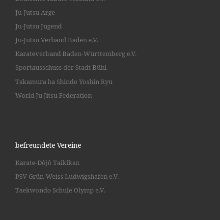
Ju-Jutsu Arge
Ju-Jutsu Jugend
Ju-Jutsu Verband Baden e.V.
Karateverband Baden-Württemberg e.V.
Sportausschuss der Stadt Bühl
Takamura ha Shindo Yoshin Ryu
World Ju Jitsu Federation
befreundete Vereine
Karate-Dôjô Taikikan
PSV Grün-Weiss Ludwigshafen e.V.
Taekwondo Schule Olymp e.V.