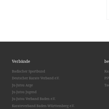
Verbände
be
Badischer Sportbund
Ka
Deutscher Karate Verband e.V.
PS
Ju-Jutsu Arge
Ta
Ju-Jutsu Jugend
Ju-Jutsu Verband Baden e.V.
Karateverband Baden-Württemberg e.V.