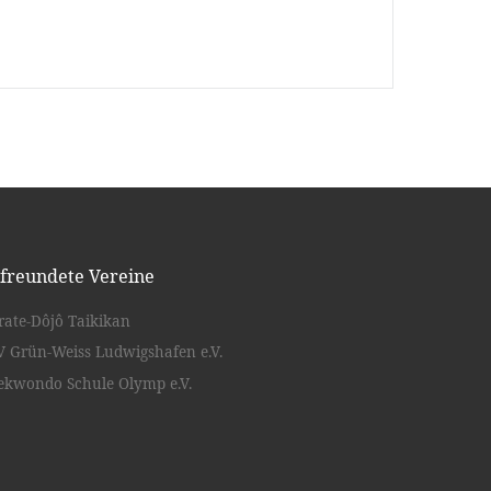
freundete Vereine
rate-Dôjô Taikikan
V Grün-Weiss Ludwigshafen e.V.
ekwondo Schule Olymp e.V.